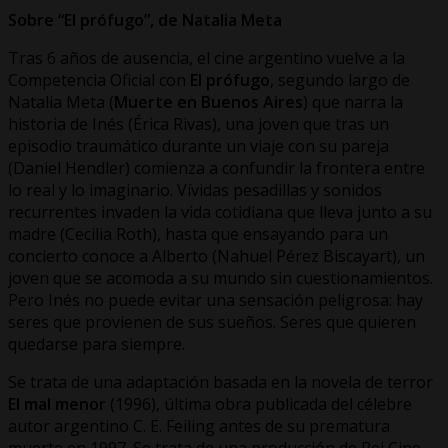
Sobre “El prófugo”, de Natalia Meta
Tras 6 años de ausencia, el cine argentino vuelve a la
Competencia Oficial con
El prófugo
, segundo largo de
Natalia Meta (
Muerte en Buenos Aires
) que narra la
historia de Inés (Érica Rivas), una joven que tras un
episodio traumático durante un viaje con su pareja
(Daniel Hendler) comienza a confundir la frontera entre
lo real y lo imaginario. Vívidas pesadillas y sonidos
recurrentes invaden la vida cotidiana que lleva junto a su
madre (Cecilia Roth), hasta que ensayando para un
concierto conoce a Alberto (Nahuel Pérez Biscayart), un
joven que se acomoda a su mundo sin cuestionamientos.
Pero Inés no puede evitar una sensación peligrosa: hay
seres que provienen de sus sueños. Seres que quieren
quedarse para siempre.
Se trata de una adaptación basada en la novela de terror
El mal menor
(1996), última obra publicada del célebre
autor argentino C. E. Feiling antes de su prematura
muerte en 1997. Se trata de una producción de Rei Cine