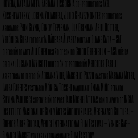
Roveda, Natalia Meta, Fabiana Tiscornia
Axel
co-productores
Kuschevatzsky, Lorena Villarreal, Julio Chavezmontes
productores
Phin Glynn, Cindy Teperman, Luz Brennan, Ariel Rotter,
asociados
Verónica Cura
Bárbara Álvarez
Eliane Katz - SAE
fotografía
montaje
Ailí Chen
Guido Berenblum - ASA
dirección de arte
diseño de sonido
música
Luciano Azzigoti
Mercedes Tarelli
original
dirección de producción
Adriana Vior, Marcello Pozzo
Mariana Mitre,
asistencia de dirección
casting
Laura Paredes
Mónica Toschi
Emma Miño
vestuario
maquillaje
peinado
Silvina Paolucci
Iair Michel Attias
INCAA
supervisión de post
con el apoyo de
Instituto Nacional de Cine y Artes Audiovisuales, Mecenazgo Cultural -
Buenos Aires Ciudad, Venice International Film Festival – Venice Gap-
Finance Market
Film Factory
ventas internacionales