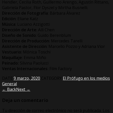
Hendler, Cecilia Roth, Guillermo Arengo, Agustín Rittano,
Gabriela Pastor, Flor Dyszel y Mirtha Busnelli.
Dirección de Fotografía
: Bárbara Álvarez
Edición
: Eliane Katz
Música
: Luciano Azzigotti
Dirección de Arte
: Aili Chen
Diseño de Sonido
: Guido Berenblum
Dirección de Producción
: Mercedes Tarelli
Asistente de Dirección
: Marcello Pozzo y Adriana Vior
Vestuario
: Mónica Toschi
Maquillaje
: Emma Miño
Peinado:
Silvina Paolucci
Ventas Internacionales:
Film Factory
DATE
9 marzo, 2020
CATEGORY
El Prófugo en los medios
,
General
← Back
Next →
Deja un comentario
Tu dirección de correo electrónico no será publicada.
Los