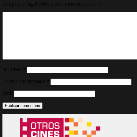
campos obligatorios están marcados con
*
Nombre
*
Correo electrónico
*
Web