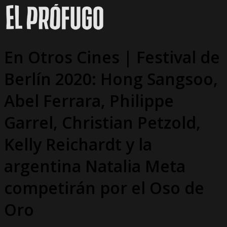
En Otros Cines | Festival de
Berlín 2020: Hong Sangsoo,
Abel Ferrara, Philippe
Garrel, Christian Petzold,
Kelly Reichardt y la
argentina Natalia Meta
competirán por el Oso de
Oro